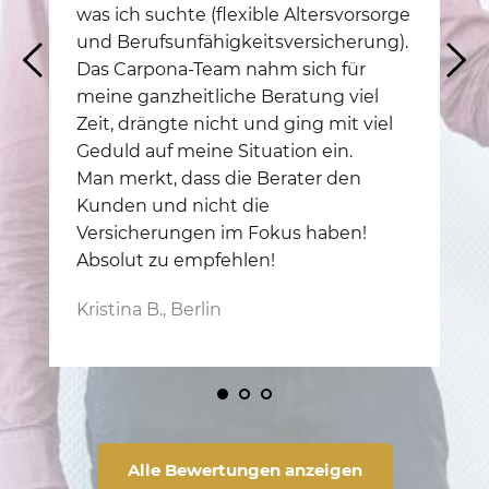
was ich suchte (flexible Altersvorsorge 
ru
d 
und Berufsunfähigkeitsversicherung).
gu
Das Carpona-Team nahm sich für 
vo
meine ganzheitliche Beratung viel 
Zeit, drängte nicht und ging mit viel 
Ic
Geduld auf meine Situation ein.
un
Man merkt, dass die Berater den 
Fr
Kunden und nicht die 
em
Versicherungen im Fokus haben! 
Absolut zu empfehlen!
Da
Kristina B., Berlin
Alle Bewertungen anzeigen